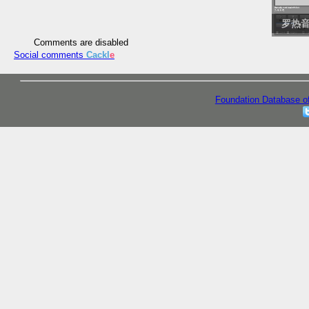
)
罗热音频-6分31秒 (mp3cut.net)
罗热音频
Comments are disabled
Social comments
Cackl
e
Foundation Database o